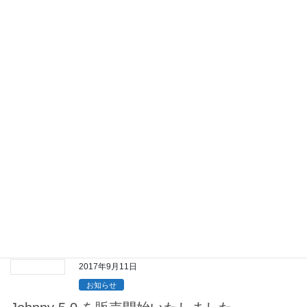
イベント
○○○フェアに登壇します！
WordPressユーザーのコミュニティ東京○○○フェアに参加します。
今回は「初めてのWordPress」という内容での登壇です。セッシ
ョンの時間は【 14:00 ~ 14:30 】第３ブースとなっておりますので
皆様お […]
2017年12月16日
お知らせ
ホームページをリニューアルしました。
株式会社サンプルのホームページをリニューアルいたしました。
サービス情報はもちろん、スタッフブログなど、様々な情報を発
信していきますので、今後ともよろしくお願いいたします。
2017年9月11日
お知らせ